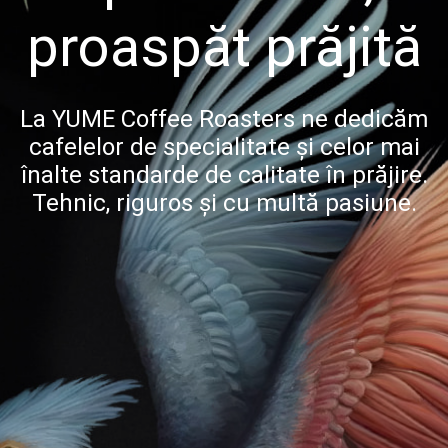
proaspăt prăjită
La YUME Coffee Roasters ne dedicăm
cafelelor de specialitate și celor mai
înalte standarde de calitate în prăjire.
Tehnic, riguros și cu multă pasiune.