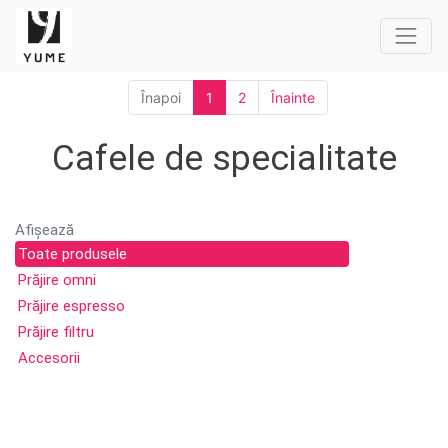
Înapoi
1
2
Înainte
Cafele de specialitate
Afișează
Toate produsele
Prăjire omni
Prăjire espresso
Prăjire filtru
Accesorii