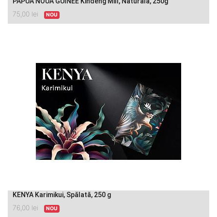
PAPUA NOUA GUINEE Kindeng Mill, Naturală, 250g
75,00
lei
NOU
KENYA Karimikui, Spălată, 250 g
76,00
lei
NOU