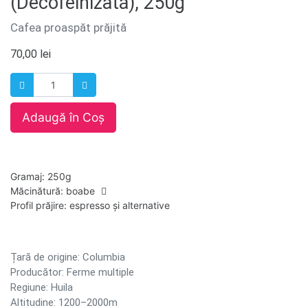
(Decofeinizată), 250g
Cafea proaspăt prăjită
70,00
lei
Adaugă în Coș
Gramaj
:
250g
Măcinătură
:
boabe
Profil prăjire
:
espresso și alternative
Țară de origine: Columbia
Producător: Ferme multiple
Regiune: Huila
Altitudine: 1200–2000m