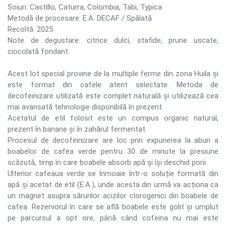
Soiuri: Castillo, Caturra, Colombia, Tabi, Typica
Metodă de procesare: E.A. DECAF / Spălată
Recoltă: 2025
Note de degustare: citrice dulci, stafide, prune uscate,
ciocolată fondant.
Acest lot special provine de la multiple ferme din zona Huila și
este format din cafele atent selectate. Metoda de
decofeinizare utilizată este complet naturală și utilizează cea
mai avansată tehnologie disponibilă în prezent.
Acetatul de etil folosit este un compus organic natural,
prezent în banane și în zahărul fermentat.
Procesul de decofeinizare are loc prin expunerea la aburi a
boabelor de cafea verde pentru 30 de minute la presiune
scăzută, timp în care boabele absorb apă și își deschid porii.
Ulterior cafeaua verde se înmoaie într-o soluție formată din
apă și acetat de etil (E.A.), unde acesta din urmă va acționa ca
un magnet asupra sărurilor acizilor clorogenici din boabele de
cafea. Rezervorul în care se află boabele este golit și umplut
pe parcursul a opt ore, până când cofeina nu mai este