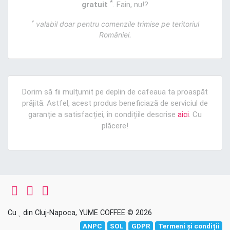
*
gratuit
. Fain, nu!?
*
valabil doar pentru comenzile trimise pe teritoriul
României.
Dorim să fii mulțumit pe deplin de cafeaua ta proaspăt
prăjită. Astfel, acest produs beneficiază de serviciul de
garanție a satisfacției, în condițiile descrise
aici
. Cu
plăcere!
Cu
din Cluj-Napoca, YUME COFFEE © 2026
ANPC
SOL
GDPR
Termeni și condiții