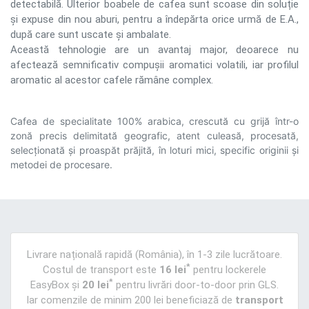
detectabilă. Ulterior boabele de cafea sunt scoase din soluție
și expuse din nou aburi, pentru a îndepărta orice urmă de E.A.,
după care sunt uscate și ambalate.
Această tehnologie are un avantaj major, deoarece nu
afectează semnificativ compușii aromatici volatili, iar profilul
aromatic al acestor cafele rămâne complex.
Cafea de specialitate 100% arabica, crescută cu grijă într-o
zonă precis delimitată geografic, atent culeasă, procesată,
selecționată și proaspăt prăjită, în loturi mici, specific originii și
metodei de procesare.
Livrare națională rapidă (România), în 1-3 zile lucrătoare.
*
Costul de transport este
16 lei
pentru lockerele
*
EasyBox și
20 lei
pentru livrări door-to-door prin GLS.
Iar comenzile de minim 200 lei beneficiază de
transport