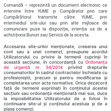
Comandă – reprezintă un document electronic ce
intervine între YUME și Cumpărator prin care
Cumpărătorul transmite către YUME, prin
intermediul site-ului sau prin alte mijloace de
comunicare puse la dispoziție, intenția sa de a
achiziționa Bunuri sau Servicii de la acesta.
Accesarea site-urilor menționate, creearea unui
cont sau a unei comenzi, presupune acordul
Utilizatorului cu privire la termenii cuprinși în
această secțiune, în concordanță cu
Ordonanța
de urgență nr. 34/2014
privind drepturile
consumatorilor în cadrul contractelor încheiate cu
profesioniștii, precum şi pentru modificarea şi
completarea unor acte normative. Orice dezacord
față de termenii exprimați în conținutul acestei
secțiuni sau ordonanța menționată mai sus, duce
la imposibilitatea Utilizatorului de a folosi în
continuare site-ul și conținutul acestuia și de a
plasa comenzi.