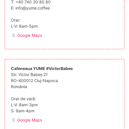
T:
+40 740 30 80 80
E:
info@yume.coffee
Orar:
L-V: 8am-5pm
Google Maps
Cafeneaua YUME #VictorBabes
Str. Victor Babeș 21
RO-400012 Cluj-Napoca
România
Orar de vară:
L-V: 8am-3pm
S: 9am-4pm
Google Maps