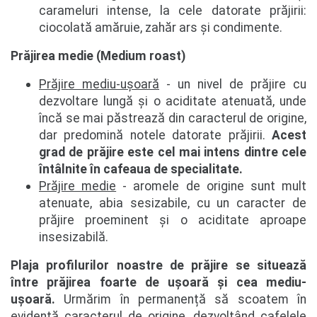
carameluri intense, la cele datorate prăjirii:
ciocolată amăruie, zahăr ars și condimente.
Prăjirea medie (Medium roast)
Prăjire mediu-ușoară
- un nivel de prăjire cu
dezvoltare lungă și o aciditate atenuată, unde
încă se mai păstrează din caracterul de origine,
dar predomină notele datorate prăjirii.
Acest
grad de prăjire este cel mai intens dintre cele
întâlnite în cafeaua de specialitate.
Prăjire medie
- aromele de origine sunt mult
atenuate, abia sesizabile, cu un caracter de
prăjire proeminent și o aciditate aproape
insesizabilă.
Plaja profilurilor noastre de prăjire se situează
între prăjirea foarte de ușoară și cea mediu-
ușoară.
Urmărim în permanență să scoatem în
evidență caracterul de origine, dezvoltând cafelele