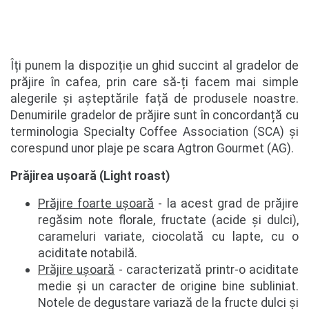
Îți punem la dispoziție un ghid succint al gradelor de
prăjire în cafea, prin care să-ți facem mai simple
alegerile și așteptările față de produsele noastre.
Denumirile gradelor de prăjire sunt în concordanță cu
terminologia Specialty Coffee Association (SCA) și
corespund unor plaje pe scara Agtron Gourmet (AG).
Prăjirea ușoară (Light roast)
Prăjire foarte ușoară
- la acest grad de prăjire
regăsim note florale, fructate (acide și dulci),
carameluri variate, ciocolată cu lapte, cu o
aciditate notabilă.
Prăjire ușoară
- caracterizată printr-o aciditate
medie și un caracter de origine bine subliniat.
Notele de degustare variază de la fructe dulci și