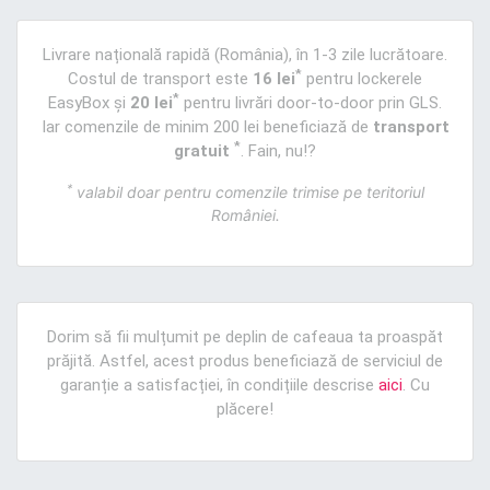
Livrare națională rapidă (România), în 1-3 zile lucrătoare.
*
Costul de transport este
16 lei
pentru lockerele
*
EasyBox și
20 lei
pentru livrări door-to-door prin GLS.
Iar comenzile de minim 200 lei beneficiază de
transport
*
gratuit
. Fain, nu!?
*
valabil doar pentru comenzile trimise pe teritoriul
României.
Dorim să fii mulțumit pe deplin de cafeaua ta proaspăt
prăjită. Astfel, acest produs beneficiază de serviciul de
garanție a satisfacției, în condițiile descrise
aici
. Cu
plăcere!