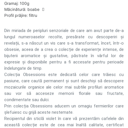
Gramaj
:
100g
Măcinătură
:
boabe
Profil prăjire
:
filtru
Din miriada de peripluri senzoriale de care am avut parte de-a
lungul numeroaselor recolte, presărate cu descoperiri și
revelații, s-a născut un vis care s-a transformat, încet, într-o
obsesie, aceea de a crea o colecție de experiențe intense, de
bijuterii aromatice și gustative, păstrate în vârful lor de
expresie și disponibile pentru a fi accesate pentru perioade
îndelungate de timp.
Colecția Obsessions este dedicată celor care trăiesc cu
pasiune, care caută permanent și sunt deschiși să descopere
mozaicurile organice ale celor mai subtile profiluri aromatice
sau vor să acceseze memorii florale sau fructate,
condimentate sau dulci.
Prin colecția Obsessions aducem un omagiu fermierilor care
șlefuiesc cu grijă aceste nestemate.
Recipientul din sticlă violet în care vă prezentăm cafelele din
această colecție este de cea mai înaltă calitate, certificat