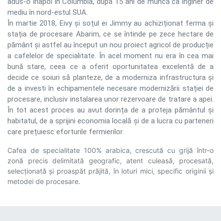
adus-o înapoi în Columbia, după 15 ani de muncă ca inginer de
mediu în nord-estul SUA.
În martie 2018, Eivy și soțul ei Jimmy au achiziționat ferma și
stația de procesare Abarim, ce se întinde pe zece hectare de
pământ și astfel au început un nou proiect agricol de producție
a cafelelor de specialitate. În acel moment nu era în cea mai
bună stare, ceea ce a oferit oportunitatea excelentă de a
decide ce soiuri să planteze, de a moderniza infrastructura și
de a investi în echipamentele necesare modernizării stației de
procesare, inclusiv instalarea unor rezervoare de tratare a apei.
În tot acest proces au avut dorința de a proteja pământul și
habitatul, de a sprijini economia locală și de a lucra cu parteneri
care prețuiesc eforturile fermierilor.
Cafea de specialitate 100% arabica, crescută cu grijă într-o
zonă precis delimitată geografic, atent culeasă, procesată,
selecționată și proaspăt prăjită, în loturi mici, specific originii și
metodei de procesare.