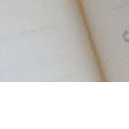
Povestea unei cafele deosebite începe la sursă,
iar primul pas important pe care îl facem pentru a