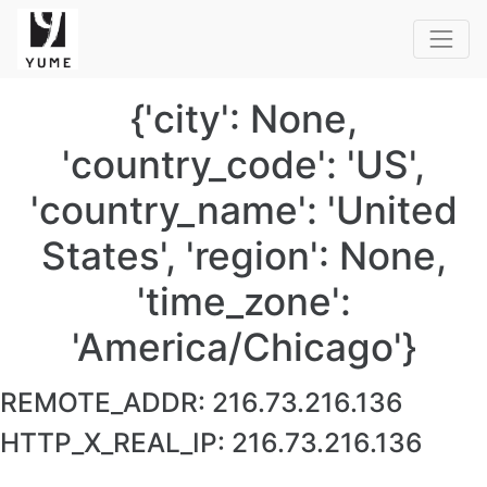
{'city': None,
'country_code': 'US',
'country_name': 'United
States', 'region': None,
'time_zone':
'America/Chicago'}
REMOTE_ADDR:
216.73.216.136
HTTP_X_REAL_IP:
216.73.216.136