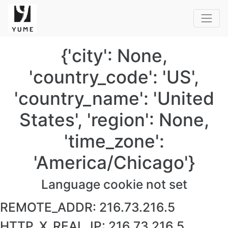
{'city': None,
'country_code': 'US',
'country_name': 'United
States', 'region': None,
'time_zone':
'America/Chicago'}
Language cookie not set
REMOTE_ADDR:
216.73.216.5
HTTP_X_REAL_IP:
216.73.216.5