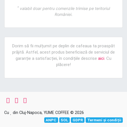
*
valabil doar pentru comenzile trimise pe teritoriul
României.
Dorim să fii mulțumit pe deplin de cafeaua ta proaspăt
prăjită. Astfel, acest produs beneficiază de serviciul de
garanție a satisfacției, în condițiile descrise
aici
. Cu
plăcere!
Cu
din Cluj-Napoca, YUME COFFEE © 2026
ANPC
SOL
GDPR
Termeni și condiții