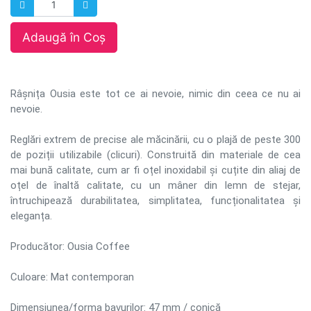
Adaugă în Coș
Râșnița Ousia este tot ce ai nevoie, nimic din ceea ce nu ai
nevoie.
Reglări extrem de precise ale măcinării, cu o plajă de peste 300
de poziții utilizabile (clicuri). Construită din materiale de cea
mai bună calitate, cum ar fi oțel inoxidabil și cuțite din aliaj de
oțel de înaltă calitate, cu un mâner din lemn de stejar,
întruchipează durabilitatea, simplitatea, funcționalitatea și
eleganța.
Producător: Ousia Coffee
Culoare: Mat contemporan
Dimensiunea/forma bavurilor: 47 mm / conică