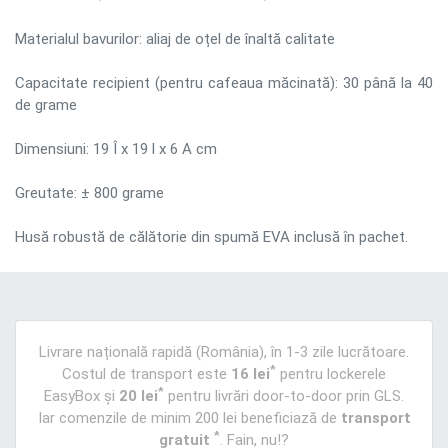
Materialul bavurilor: aliaj de oțel de înaltă calitate
Capacitate recipient (pentru cafeaua măcinată): 30 până la 40
de grame
Dimensiuni: 19 Î x 19 l x 6 A cm
Greutate: ± 800 grame
Husă robustă de călătorie din spumă EVA inclusă în pachet.
Livrare națională rapidă (România), în 1-3 zile lucrătoare.
*
Costul de transport este
16 lei
pentru lockerele
*
EasyBox și
20 lei
pentru livrări door-to-door prin GLS.
Iar comenzile de minim 200 lei beneficiază de
transport
*
gratuit
. Fain, nu!?