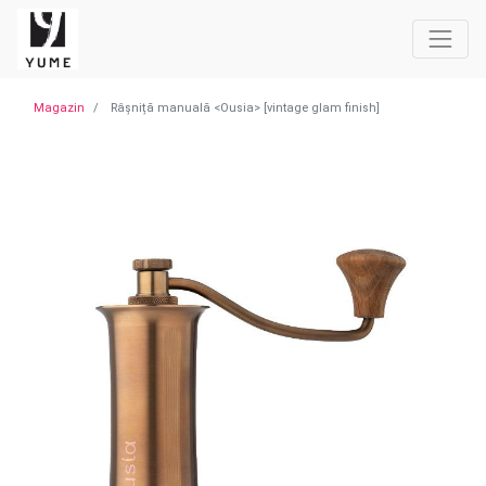
Magazin
Râșniță manuală <Ousia> [vintage glam finish]