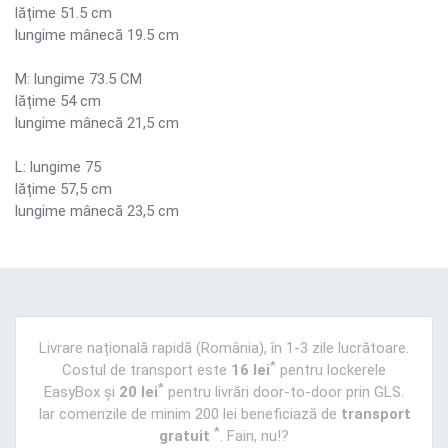
lățime 51.5 cm
lungime mânecă 19.5 cm
M: lungime 73.5 CM
lățime 54 cm
lungime mânecă 21,5 cm
L: lungime 75
lățime 57,5 cm
lungime mânecă 23,5 cm
Livrare națională rapidă (România), în 1-3 zile lucrătoare.
*
Costul de transport este
16 lei
pentru lockerele
*
EasyBox și
20 lei
pentru livrări door-to-door prin GLS.
Iar comenzile de minim 200 lei beneficiază de
transport
*
gratuit
. Fain, nu!?