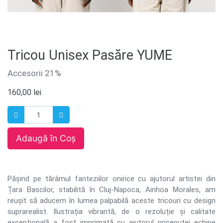
Tricou Unisex Pasăre YUME
Accesorii 21%
160,00
lei
Adaugă în Coș
Pășind pe tărâmul fanteziilor onirice cu ajutorul artistei din
Țara Bascilor, stabilită în Cluj-Napoca, Ainhoa Morales, am
reușit să aducem în lumea palpabilă aceste tricouri cu design
suprarealist. Ilustrația vibrantă, de o rezoluție și calitate
excepțională a fost imprimată cu ajutorul priceputei echipe