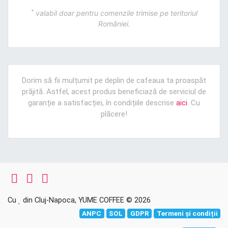
*
valabil doar pentru comenzile trimise pe teritoriul
României.
Dorim să fii mulțumit pe deplin de cafeaua ta proaspăt
prăjită. Astfel, acest produs beneficiază de serviciul de
garanție a satisfacției, în condițiile descrise
aici
. Cu
plăcere!
Cu
din Cluj-Napoca, YUME COFFEE © 2026
ANPC
SOL
GDPR
Termeni și condiții