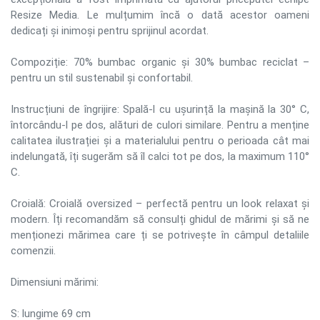
Resize Media. Le mulțumim încă o dată acestor oameni
dedicați și inimoși pentru sprijinul acordat.
Compoziție: 70% bumbac organic și 30% bumbac reciclat –
pentru un stil sustenabil și confortabil.
Instrucțiuni de îngrijire: Spală-l cu ușurință la mașină la 30° C,
întorcându-l pe dos, alături de culori similare. Pentru a menține
calitatea ilustrației și a materialului pentru o perioada cât mai
indelungată, îți sugerăm să îl calci tot pe dos, la maximum 110°
C.
Croială: Croială oversized – perfectă pentru un look relaxat și
modern. Îți recomandăm să consulți ghidul de mărimi și să ne
menționezi mărimea care ți se potrivește în câmpul detaliile
comenzii.
Dimensiuni mărimi:
S: lungime 69 cm